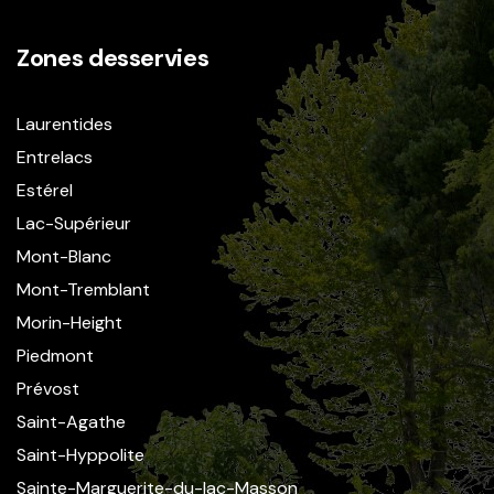
Zones desservies
Laurentides
Entrelacs
Estérel
Lac-Supérieur
Mont-Blanc
Mont-Tremblant
Morin-Height
Piedmont
Prévost
Saint-Agathe
Saint-Hyppolite
Sainte-Marguerite-du-lac-Masson